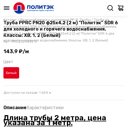
Каталог
/
Водоснабжение и отопление PP-R: Трубы
/
Труба из
Труба PPRC PN20 ф25х4,2 (2 м) "Политэк" SDR 6
полипропилена SDR 6 (PN20) холодного и горячего водоснабжения,
для холодного и горячего водоснабжения,
длина по 2 м
/
Труба PPRC PN20 ф25х4,2 (2 м) "Политэк" SDR 6 для
Классы: ХВ, 1, 2 (Белый)
холодного и горячего водоснабжения, Классы: ХВ, 1, 2 (Белый)
Арт.
9002025042-2
143,9 ₽/м
Цвет
Белый
Доступно на складе:
1 654
м
Описание
Характеристики
Длина трубы 2 метра, цена
указана за 1 метр.