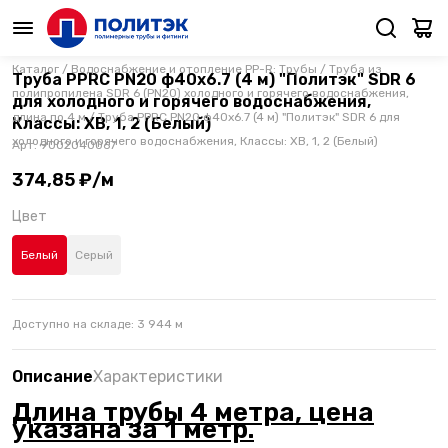
Каталог
/
Водоснабжение и отопление PP-R: Трубы
/
Труба из
Труба PPRC PN20 ф40х6.7 (4 м) "Политэк" SDR 6
полипропилена SDR 6 (PN20) холодного и горячего водоснабжения,
для холодного и горячего водоснабжения,
длина по 4 м
/
Труба PPRC PN20 ф40х6.7 (4 м) "Политэк" SDR 6 для
Классы: ХВ, 1, 2 (Белый)
холодного и горячего водоснабжения, Классы: ХВ, 1, 2 (Белый)
Арт.
9002040067
374,85 ₽/м
Цвет
Белый
Серый
Доступно на складе:
3 944
м
Описание
Характеристики
Длина трубы 4 метра, цена
указана за 1 метр.