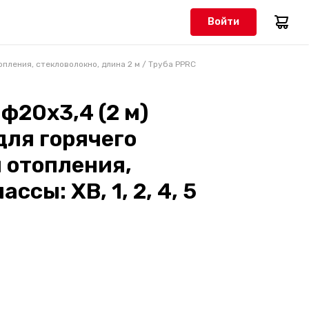
Войти
опления, стекловолокно, длина 2 м
/
Труба PPRC
ф20х3,4 (2 м)
для горячего
 отопления,
ссы: ХВ, 1, 2, 4, 5