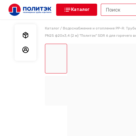
Каталог
Каталог
/
Водоснабжение и отопление PP-R: Труб
Мои заказы
PN25 ф20х3,4 (2 м) "Политэк" SDR 6 для горячего в
Мои данные