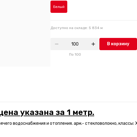
Белый
Доступно на складе:
5 834
м
В корзину
По
100
цена указана за 1 метр.
ячего водоснабжения и отопления. арм.- стекловолокно, классы: ХВ