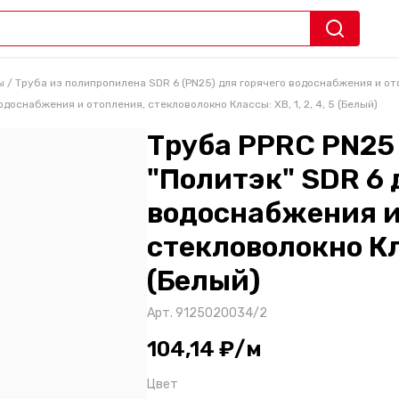
ы
/
Труба из полипропилена SDR 6 (PN25) для горячего водоснабжения и от
одоснабжения и отопления, стекловолокно Классы: ХВ, 1, 2, 4, 5 (Белый)
Труба PPRC PN25 
"Политэк" SDR 6 
водоснабжения и
стекловолокно Кла
(Белый)
Арт.
9125020034/2
104,14 ₽/м
Цвет