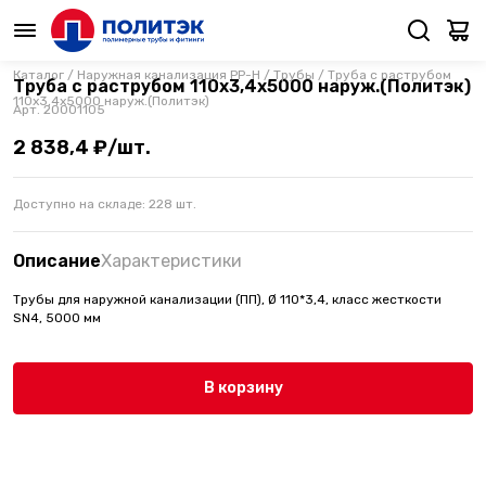
Каталог
/
Наружная канализация PP-H
/
Трубы
/
Труба с раструбом
Труба с раструбом 110х3,4х5000 наруж.(Политэк)
110х3,4х5000 наруж.(Политэк)
Арт.
20001105
2 838,4 ₽/шт.
Доступно на складе:
228
шт.
Описание
Характеристики
Трубы для наружной канализации (ПП), Ø 110*3,4, класс жесткости
SN4, 5000 мм
В корзину