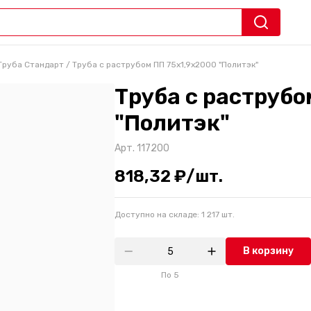
Труба Стандарт
/
Труба с раструбом ПП 75х1,9х2000 "Политэк"
Труба с раструбо
"Политэк"
Арт.
117200
818,32 ₽/шт.
Доступно на складе:
1 217
шт.
В корзину
По
5