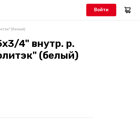
Войти
литэк" (белый)
х3/4" внутр. р.
олитэк" (белый)