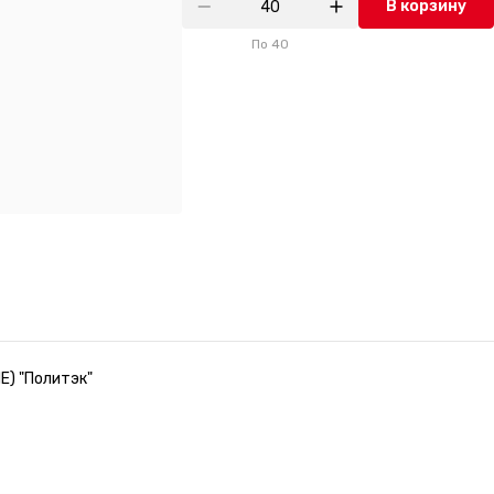
В корзину
По
40
ЫЕ) "Политэк"