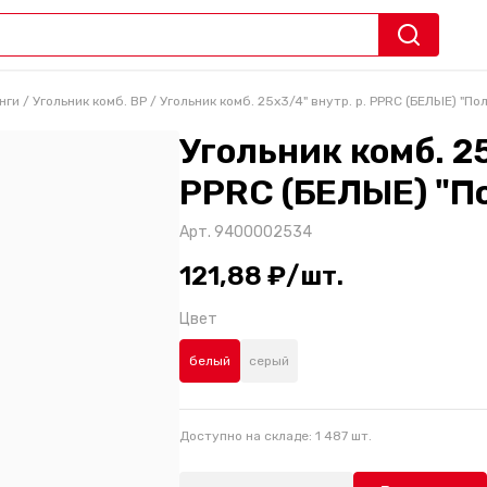
нги
/
Угольник комб. ВР
/
Угольник комб. 25х3/4" внутр. р. PPRC (БЕЛЫЕ) "По
Угольник комб. 25
PPRC (БЕЛЫЕ) "П
Арт.
9400002534
121,88 ₽/шт.
Цвет
белый
серый
Доступно на складе:
1 487
шт.