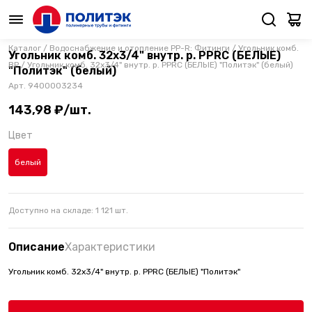
Каталог
/
Водоснабжение и отопление PP-R: Фитинги
/
Угольник комб.
Угольник комб. 32х3/4" внутр. р. PPRC (БЕЛЫЕ)
ВР
/
Угольник комб. 32х3/4" внутр. р. PPRC (БЕЛЫЕ) "Политэк" (белый)
"Политэк" (белый)
Арт.
9400003234
143,98 ₽/шт.
Цвет
белый
Доступно на складе:
1 121
шт.
Описание
Характеристики
Угольник комб. 32х3/4" внутр. р. PPRC (БЕЛЫЕ) "Политэк"