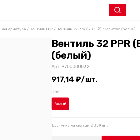
рная арматура
/
Вентиль PPR
/
Вентиль 32 PPR (БЕЛЫЙ) "Политэк" (белый)
Вентиль 32 PPR 
(белый)
Арт.
9700000032
917,14 ₽/шт.
Цвет
белый
Доступно на складе:
2 359
шт.