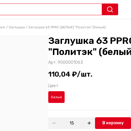
нги
/
Заглушка
/
Заглушка 63 PPRC (БЕЛЫЕ) "Политэк" (белый)
Заглушка 63 PPR
"Политэк" (белый
Арт.
9000001063
110,04 ₽/шт.
Цвет
белый
В корзину