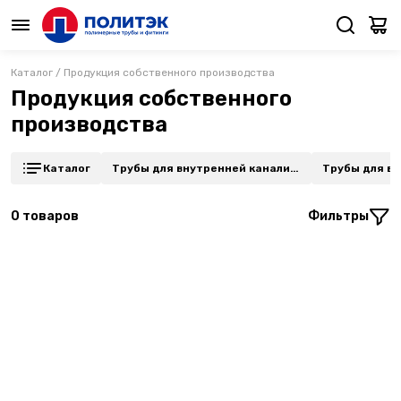
Каталог
/
Продукция собственного производства
Продукция собственного
производства
Каталог
Трубы для внутренней канализ
Трубы для в
ации Ø50 толщина стенки 1,5 мм
ации Ø110, т
ЭКОНОМ
мм ЭКОНОМ
0
товаров
Фильтры