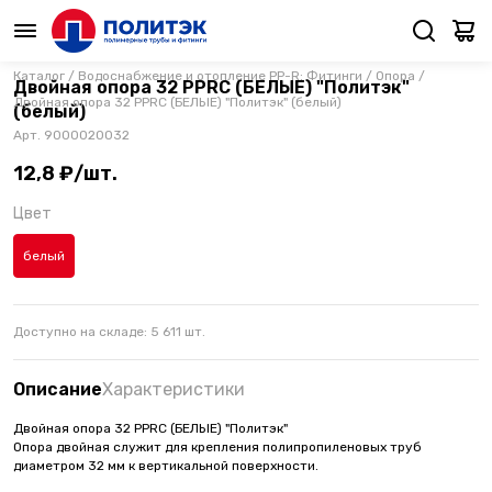
Каталог
/
Водоснабжение и отопление PP-R: Фитинги
/
Опора
/
Двойная опора 32 PPRC (БЕЛЫЕ) "Политэк"
Двойная опора 32 PPRC (БЕЛЫЕ) "Политэк" (белый)
(белый)
Арт.
9000020032
12,8 ₽/шт.
Цвет
белый
Доступно на складе:
5 611
шт.
Описание
Характеристики
Двойная опора 32 PPRC (БЕЛЫЕ) "Политэк"
Опора двойная служит для крепления полипропиленовых труб
диаметром 32 мм к вертикальной поверхности.