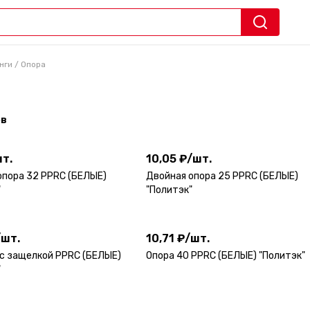
нги
/
Опора
ов
т.
10,05 ₽
/
шт.
т.
10,05 ₽
/
шт.
опора 32 PPRC (БЕЛЫЕ)
Двойная опора 25 PPRC (БЕЛЫЕ)
"
"Политэк"
/
шт.
10,71 ₽
/
шт.
/
шт.
10,71 ₽
/
шт.
 с защелкой PPRC (БЕЛЫЕ)
Опора 40 PPRC (БЕЛЫЕ) "Политэк"
"
шт.
3,42 ₽
/
шт.