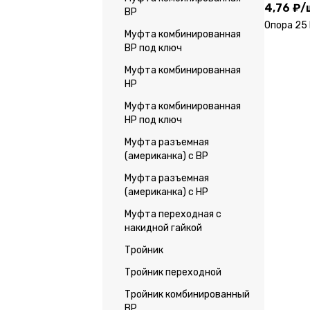
4,76 ₽
/
ВР
Опора 25
Муфта комбинированная
ВР под ключ
Муфта комбинированная
НР
Муфта комбинированная
НР под ключ
Муфта разъемная
(американка) с ВР
Муфта разъемная
(американка) с НР
Муфта переходная с
накидной гайкой
Тройник
Тройник переходной
Тройник комбинированный
ВР