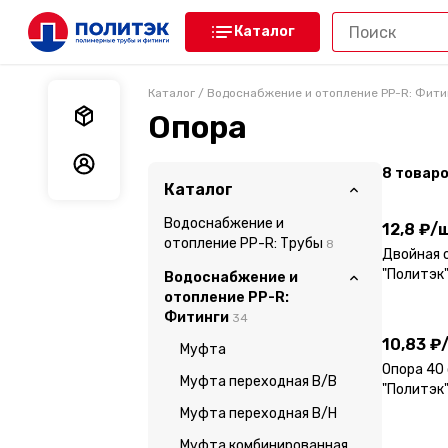
Каталог
Каталог
/
Водоснабжение и отопление PP-R: Фити
Мои заказы
Опора
Мои данные
8
товар
12,8 ₽
/
ш
Каталог
Водоснабжение и
12,8 ₽
/
ш
отопление PP-R: Трубы
8
Двойная 
"Политэк
Водоснабжение и
10,83 ₽
отопление PP-R:
Фитинги
34
10,83 ₽
Муфта
Опора 40
Муфта переходная В/В
"Политэк
Муфта переходная В/Н
4,76 ₽
/
Муфта комбинированная