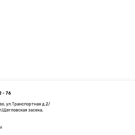
2 - 76
во, ул.Транспортная д.2/
ул.Щегловская засека,
ru