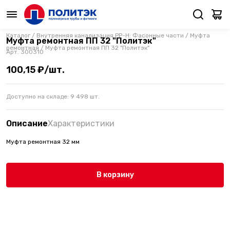
Каталог
/
Внутренняя канализация PP-H: Фасонные части
/
Муфта
Муфта ремонтная ПП 32 "Политэк"
ремонтная
/
Муфта ремонтная ПП 32 "Политэк"
Арт.
300310
100,15 ₽/шт.
Доступно на складе:
9 498
шт.
Описание
Характеристики
Муфта ремонтная 32 мм
В корзину