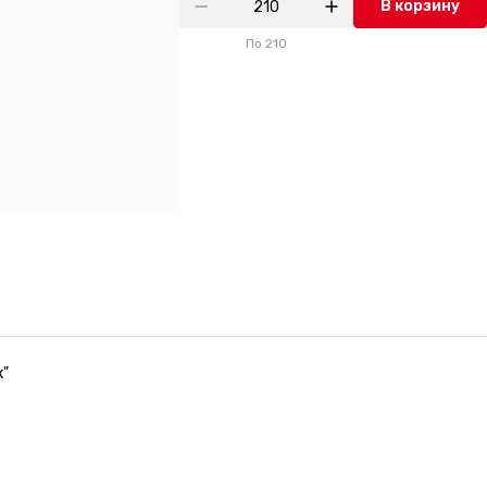
В корзину
По
210
к"