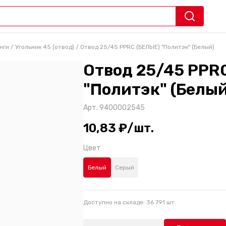
нги
/
Угольник 45 (отвод)
/
Отвод 25/45 PPRC (БЕЛЫЕ) "Политэк" (Белый)
Отвод 25/45 PPR
"Политэк" (Белый
Арт.
9400002545
10,83 ₽/шт.
Цвет
Белый
Серый
Доступно на складе:
36 791
шт.