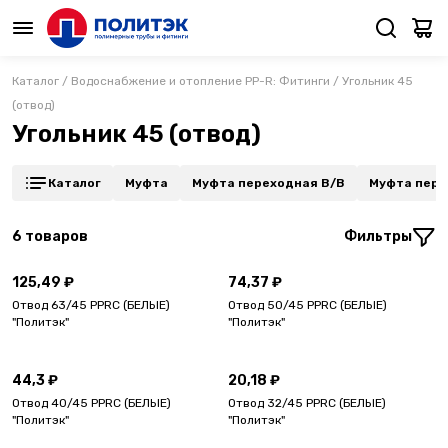
Каталог
/
Водоснабжение и отопление PP-R: Фитинги
/
Угольник 45
(отвод)
Угольник 45 (отвод)
Каталог
Муфта
Муфта переходная В/В
Муфта пере
6
товаров
Фильтры
125,49 ₽
74,37 ₽
Отвод 63/45 PPRC (БЕЛЫЕ)
Отвод 50/45 PPRC (БЕЛЫЕ)
"Политэк"
"Политэк"
44,3 ₽
20,18 ₽
Отвод 40/45 PPRC (БЕЛЫЕ)
Отвод 32/45 PPRC (БЕЛЫЕ)
"Политэк"
"Политэк"