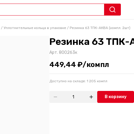
/
Уплотнительные кольца в упаковке
/
Резинка 63 ТПК-АКВА (компл. 2шт)
Резинка 63 ТПК-А
Арт.
800263к
449,44 ₽/компл
Доступно на складе:
1 205
компл
В корзину