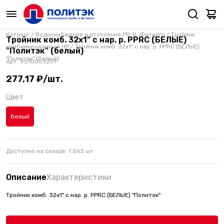
Каталог
/
Водоснабжение и отопление PP-R: Фитинги
/
Тройник
Тройник комб. 32х1" с нар. р. PPRC (БЕЛЫЕ)
комбинированный НР
/
Тройник комб. 32х1" с нар. р. PPRC (БЕЛЫЕ)
"Политэк" (белый)
"Политэк" (белый)
Арт.
9510003201
277,17 ₽/шт.
Цвет
белый
Доступно на складе:
1 563
шт.
Описание
Характеристики
Тройник комб. 32х1" с нар. р. PPRC (БЕЛЫЕ) "Политэк"