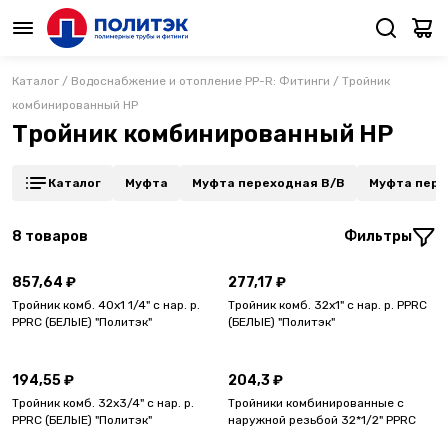
Каталог
/
Водоснабжение и отопление PP-R: Фитинги
/
Тройник
комбинированный НР
Тройник комбинированный НР
Каталог
Муфта
Муфта переходная В/В
Муфта пере
8
товаров
Фильтры
857,64 ₽
277,17 ₽
Тройник комб. 40х1 1/4" с нар. р.
Тройник комб. 32х1" с нар. р. PPRC
PPRC (БЕЛЫЕ) "Политэк"
(БЕЛЫЕ) "Политэк"
194,55 ₽
204,3 ₽
Тройник комб. 32х3/4" с нар. р.
Тройники комбинированные с
PPRC (БЕЛЫЕ) "Политэк"
наружной резьбой 32*1/2" PPRC