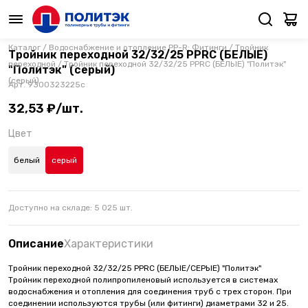
Каталог
/
Водоснабжение и отопление PP-R: Фитинги
/
Тройник
Тройник переходной 32/32/25 PPRC (БЕЛЫЕ)
переходной
/
Тройник переходной 32/32/25 PPRC (БЕЛЫЕ) "Политэк"
"Политэк" (серый)
(серый)
Арт.
9300323225с
32,53 ₽/шт.
Цвет
белый
серый
Доступно на складе:
5 025
шт.
Описание
Характеристики
Тройник переходной 32/32/25 PPRC (БЕЛЫЕ/СЕРЫЕ) "Политэк"
Тройник переходной полипропиленовый используется в системах
водоснабжения и отопления для соединения труб с трех сторон. При
соединении используются трубы (или фитинги) диаметрами 32 и 25.