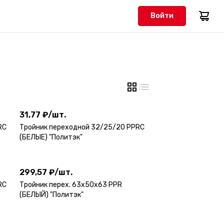
Войти
31,77 ₽
/
шт.
31,77 ₽
/
шт.
RC
Тройник переходной 32/25/20 PPRC
(БЕЛЫЕ) "Политэк"
299,57 ₽
/
шт.
299,57 ₽
/
шт.
RC
Тройник перех. 63х50х63 PPR
(БЕЛЫЙ) "Политэк"
157,65 ₽
/
шт.