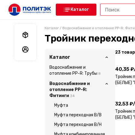
Каталог
Каталог
/
Водоснабжение и отопление PP-R: Фити
Мои заказы
Тройник переходн
Мои данные
23
товар
40,35 ₽
Каталог
Водоснабжение и
40,35 ₽
отопление PP-R: Трубы
8
Тройник 
(БЕЛЫЕ) 
Водоснабжение и
32,53 ₽
отопление PP-R:
Фитинги
34
32,53 ₽
Муфта
Тройник 
Муфта переходная В/В
(БЕЛЫЕ) 
195,74 
Муфта переходная В/Н
Муфта комбинированная