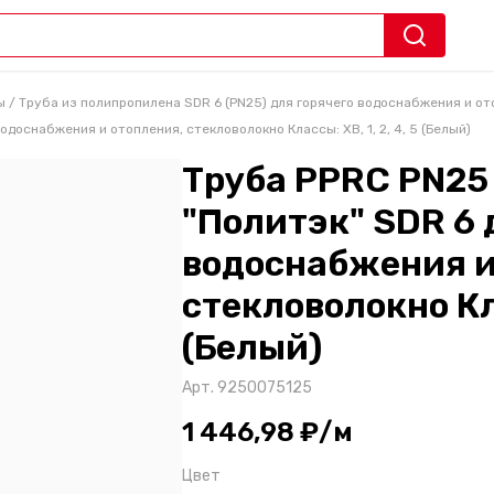
ы
/
Труба из полипропилена SDR 6 (PN25) для горячего водоснабжения и от
водоснабжения и отопления, стекловолокно Классы: ХВ, 1, 2, 4, 5 (Белый)
Труба PPRC PN25 
"Политэк" SDR 6 
водоснабжения и
стекловолокно Кла
(Белый)
Арт.
9250075125
1 446,98 ₽/м
Цвет