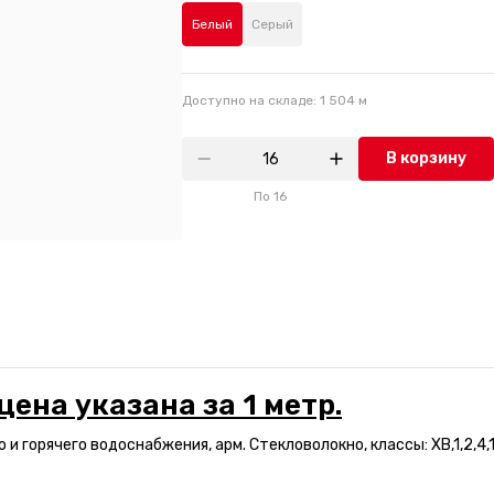
Белый
Серый
Доступно на складе:
1 504
м
В корзину
По
16
цена указана за 1 метр.
 и горячего водоснабжения, арм. Стекловолокно, классы: ХВ,1,2,4,