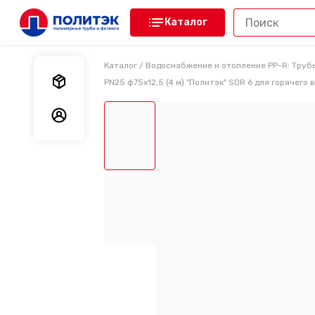
Каталог
Каталог
/
Водоснабжение и отопление PP-R: Труб
Мои заказы
PN25 ф75х12,5 (4 м) "Политэк" SDR 6 для горячего 
Мои данные