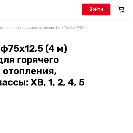
Войти
опления, стекловолокно, длина 4 м
/
Труба PPRC
ф75х12,5 (4 м)
для горячего
 отопления,
ссы: ХВ, 1, 2, 4, 5