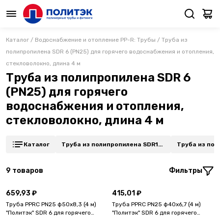
Каталог
/
Водоснабжение и отопление PP-R: Трубы
/
Труба из
полипропилена SDR 6 (PN25) для горячего водоснабжения и отопления,
стекловолокно, длина 4 м
Труба из полипропилена SDR 6
(PN25) для горячего
водоснабжения и отопления,
стекловолокно, длина 4 м
Каталог
Труба из полипропилена SDR11
Труба из полип
(PN10) для холодного водоснаб
(PN10) для х
жения, длина по 4 м
жения, длина
9
товаров
Фильтры
659,93 ₽
415,01 ₽
Труба PPRC PN25 ф50х8,3 (4 м)
Труба PPRC PN25 ф40х6,7 (4 м)
"Политэк" SDR 6 для горячего
"Политэк" SDR 6 для горячего