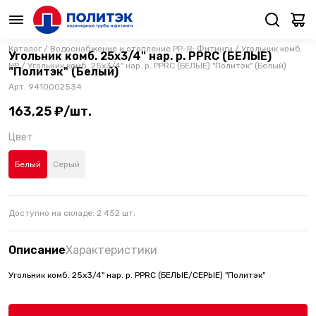
Каталог
/
Водоснабжение и отопление PP-R: Фитинги
/
Угольник комб.
Угольник комб. 25х3/4" нар. р. PPRC (БЕЛЫЕ)
НР
/
Угольник комб. 25х3/4" нар. р. PPRC (БЕЛЫЕ) "Политэк" (Белый)
"Политэк" (Белый)
Арт.
9410002534
163,25 ₽/шт.
Цвет
Белый
Серый
Доступно на складе:
2 452
шт.
Описание
Характеристики
Угольник комб. 25х3/4" нар. р. PPRC (БЕЛЫЕ/СЕРЫЕ) "Политэк"