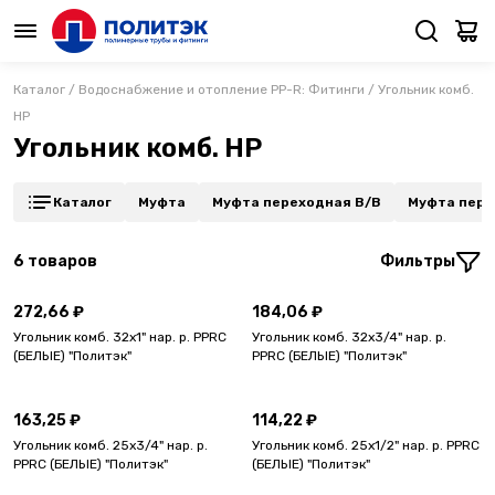
Каталог
/
Водоснабжение и отопление PP-R: Фитинги
/
Угольник комб.
НР
Угольник комб. НР
Каталог
Муфта
Муфта переходная В/В
Муфта пере
6
товаров
Фильтры
272,66 ₽
184,06 ₽
Угольник комб. 32х1" нар. р. PPRC
Угольник комб. 32х3/4" нар. р.
(БЕЛЫЕ) "Политэк"
PPRC (БЕЛЫЕ) "Политэк"
163,25 ₽
114,22 ₽
Угольник комб. 25х3/4" нар. р.
Угольник комб. 25х1/2" нар. р. PPRC
PPRC (БЕЛЫЕ) "Политэк"
(БЕЛЫЕ) "Политэк"