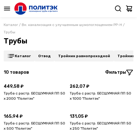
Каталог
/
Вн. канализация с улучшенным шумопоглощением PP-H
/
Трубы
Трубы
Каталог
Отвод
Тройник равнопроходной
Тройник 
10
товаров
Фильтры
449,58 ₽
262,07 ₽
Труба с растр. БЕСШУМНАЯ ПП 50
Труба с растр. БЕСШУМНАЯ ПП 50
х 2000 "Политэк"
х 1000 "Политэк"
165,94 ₽
131,05 ₽
Труба с растр. БЕСШУМНАЯ ПП 50
Труба с растр. БЕСШУМНАЯ ПП 50
х 500 "Политэк"
х 250 "Политэк"