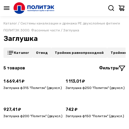
Каталог
/
Системы канализации и дренажа PE двухслойные фитинги
ПОЛИТЭК 3000: Фасонные части
/
Заглушка
Заглушка
Каталог
Отвод
Тройник равнопроходной
Тройник 
5
товаров
Фильтры
1 669,41 ₽
1 113,01 ₽
Заглушка ф315 "Политэк" (двухсл.)
Заглушка ф250 "Политэк" (двухсл.)
927,41 ₽
742 ₽
Заглушка ф200 "Политэк" (двухсл.)
Заглушка ф150 "Политэк" (двухсл.)