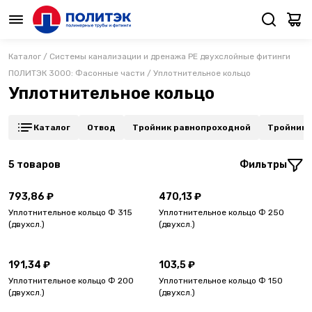
Каталог
/
Системы канализации и дренажа PE двухслойные фитинги
ПОЛИТЭК 3000: Фасонные части
/
Уплотнительное кольцо
Уплотнительное кольцо
Каталог
Отвод
Тройник равнопроходной
Тройник 
5
товаров
Фильтры
793,86 ₽
470,13 ₽
Уплотнительное кольцо Ф 315
Уплотнительное кольцо Ф 250
(двухсл.)
(двухсл.)
191,34 ₽
103,5 ₽
Уплотнительное кольцо Ф 200
Уплотнительное кольцо Ф 150
(двухсл.)
(двухсл.)