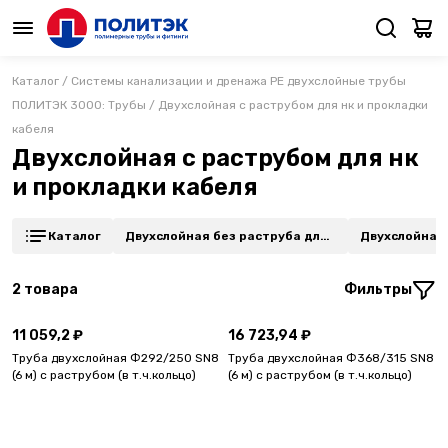
Каталог
/
Системы канализации и дренажа PE двухслойные трубы
ПОЛИТЭК 3000: Трубы
/
Двухслойная с раструбом для нк и прокладки
кабеля
Двухслойная с раструбом для нк
и прокладки кабеля
Каталог
Двухслойная без раструба для
Двухслойная 
дренажа 360
дренажа 240
2
товара
Фильтры
11 059,2 ₽
16 723,94 ₽
Труба двухслойная Ф292/250 SN8
Труба двухслойная Ф368/315 SN8
(6 м) с раструбом (в т.ч.кольцо)
(6 м) с раструбом (в т.ч.кольцо)