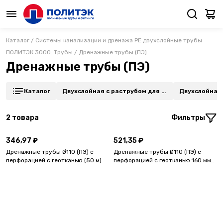
Каталог
/
Системы канализации и дренажа PE двухслойные трубы
ПОЛИТЭК 3000: Трубы
/
Дренажные трубы (ПЭ)
Дренажные трубы (ПЭ)
Каталог
Двухслойная с раструбом для н
Двухслойная 
к и прокладки кабеля
дренажа 360
2
товара
Фильтры
346,97 ₽
521,35 ₽
Дренажные трубы Ø110 (ПЭ) с
Дренажные трубы Ø110 (ПЭ) с
перфорацией с геотканью (50 м)
перфорацией с геотканью 160 мм
(50 м)