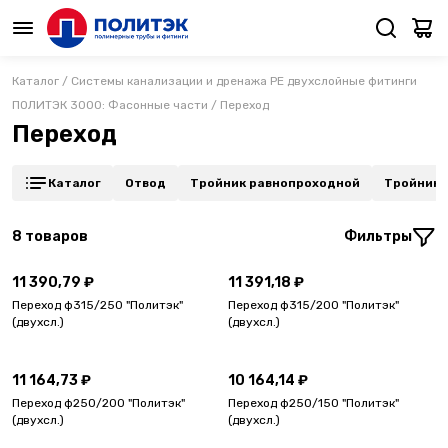
Каталог
/
Системы канализации и дренажа PE двухслойные фитинги
ПОЛИТЭК 3000: Фасонные части
/
Переход
Переход
Каталог
Отвод
Тройник равнопроходной
Тройник 
8
товаров
Фильтры
11 390,79 ₽
11 391,18 ₽
Переход ф315/250 "Политэк"
Переход ф315/200 "Политэк"
(двухсл.)
(двухсл.)
11 164,73 ₽
10 164,14 ₽
Переход ф250/200 "Политэк"
Переход ф250/150 "Политэк"
(двухсл.)
(двухсл.)