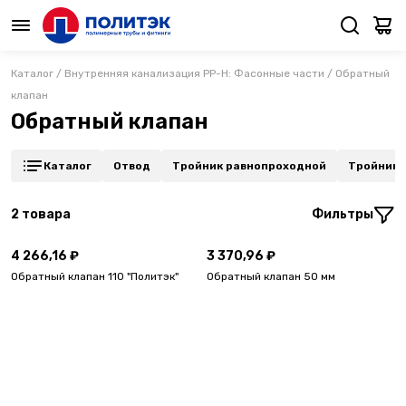
Каталог
/
Внутренняя канализация PP-H: Фасонные части
/
Обратный
клапан
Обратный клапан
Каталог
Отвод
Тройник равнопроходной
Тройник 
2
товара
Фильтры
4 266,16 ₽
3 370,96 ₽
Обратный клапан 110 "Политэк"
Обратный клапан 50 мм