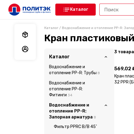
Каталог
Каталог
/
Водоснабжение и отопление PP-R: Запо
Мои заказы
Кран пластиковый
Мои данные
3
товара
569,02 
Каталог
Водоснабжение и
569,02 
отопление PP-R: Трубы
8
Кран пла
32 PPR (
Водоснабжение и
отопление PP-R:
Фитинги
34
Водоснабжение и
отопление PP-R:
Запорная арматура
8
Фильтр PPRC В/В 45˚