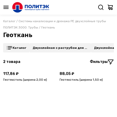
Каталог
/
Системы канализации и дренажа PE двухслойные трубы
ПОЛИТЭК 3000: Трубы
/
Геоткань
Геоткань
Каталог
Двухслойная с раструбом для н
Двухслойная 
к и прокладки кабеля
дренажа 360
2
товара
Фильтры
117,86 ₽
88,05 ₽
Геотекстиль (ширина 2,00 м)
Геотекстиль (ширина 1,50 м)