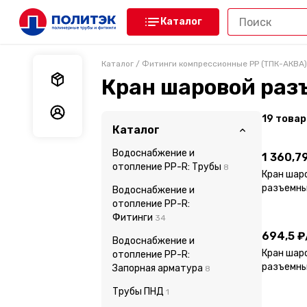
Каталог
Каталог
/
Фитинги компрессионные PP (ТПК-АКВА)
Мои заказы
Кран шаровой раз
Мои данные
19
товар
1 360,7
Каталог
Водоснабжение и
1 360,7
отопление PP-R: Трубы
8
Кран шар
разъемны
Водоснабжение и
694,5 ₽
отопление PP-R:
Фитинги
34
694,5 ₽
Водоснабжение и
Кран шар
отопление PP-R:
разъемный
Запорная арматура
8
416,97 
Трубы ПНД
1