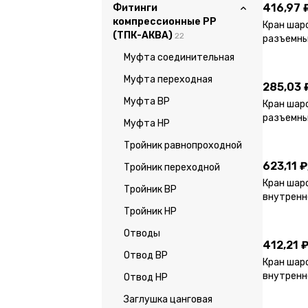
416,97 
Фитинги
компрессионные PP
Кран шар
(ТПК-АКВА)
22
разъемный
285,03 
Муфта соединительная
Муфта переходная
285,03 
Муфта ВР
Кран шар
разъемный
Муфта НР
623,11 ₽
Тройник равнопроходной
623,11 ₽
Тройник переходной
Кран шар
Тройник ВР
внутренне
412,21 
Тройник НР
Отводы
412,21 
Отвод ВР
Кран шар
внутренн
Отвод НР
205,98 
Заглушка цанговая