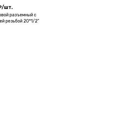
₽
/
шт.
овой разъемный с
ей резьбой 20*1/2"