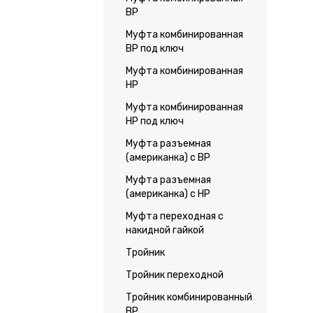
ВР
Муфта комбинированная
ВР под ключ
Муфта комбинированная
НР
Муфта комбинированная
НР под ключ
Муфта разъемная
(американка) с ВР
Муфта разъемная
(американка) с НР
Муфта переходная с
накидной гайкой
Тройник
Тройник переходной
Тройник комбинированный
ВР