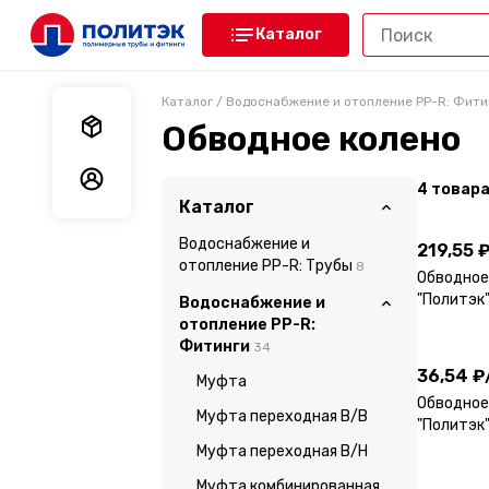
Каталог
Каталог
/
Водоснабжение и отопление PP-R: Фити
Мои заказы
Обводное колено
Мои данные
4
товар
219,55 
Каталог
Водоснабжение и
219,55 
отопление PP-R: Трубы
8
Обводное
"Политэк
Водоснабжение и
36,54 ₽
отопление PP-R:
Фитинги
34
36,54 ₽
Муфта
Обводное
Муфта переходная В/В
"Политэк
Муфта переходная В/Н
Муфта комбинированная