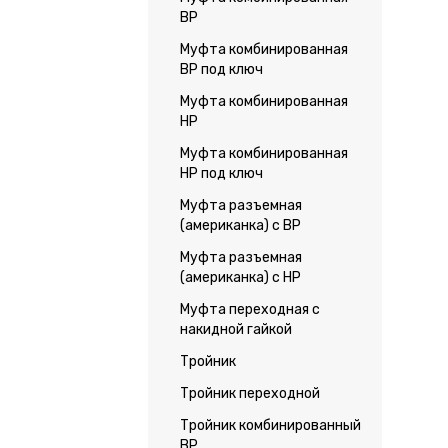
ВР
Муфта комбинированная
ВР под ключ
Муфта комбинированная
НР
Муфта комбинированная
НР под ключ
Муфта разъемная
(американка) с ВР
Муфта разъемная
(американка) с НР
Муфта переходная с
накидной гайкой
Тройник
Тройник переходной
Тройник комбинированный
ВР