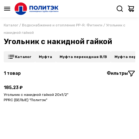
Каталог
/
Водоснабжение и отопление PP-R: Фитинги
/
Угольник с
накидной гайкой
Угольник с накидной гайкой
Каталог
Муфта
Муфта переходная В/В
Муфта пере
1
товар
Фильтры
185,23 ₽
Угольник с накидной гайкой 20x1/2"
PPRC (БЕЛЫЕ) "Политэк"